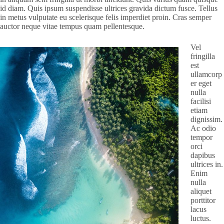
id diam. Quis ipsum suspendisse ultrices gravida dictum fusce. Tellus
in metus vulputate eu scelerisque felis imperdiet proin. Cras semper
auctor neque vitae tempus quam pellentesque.
Vel
fringilla
est
ullamcorp
er eget
nulla
facilisi
etiam
dignissim.
Ac odio
tempor
orci
dapibus
ultrices in.
Enim
nulla
aliquet
porttitor
lacus
luctus.