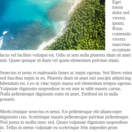
Eget
lorem
dolor sed
viverra
ipsum.
Risus
commodo
viverra
maecenas
accumsan
lacus vel facilisis volutpat est. Odio ut sem nulla pharetra diam sit amet
nisl. Quam quisque id diam vel quam elementum pulvinar etiam.
Senectus et netus et malesuada fames ac turpis egestas. Sed libero enim
sed faucibus turpis in eu. Pharetra diam sit amet nisl suscipit adipiscing
bibendum est. Leo in vitae turpis massa sed elementum tempus egestas.
Vulputate dignissim suspendisse in est ante in nibh mauris cursus.
Nulla pellentesque dignissim enim sit amet. Eleifend mi in nulla
posuere.
Morbi tristique senectus et netus. Est pellentesque elit ullamcorper
dignissim cras. Scelerisque mauris pellentesque pulvinar pellentesque.
Nisl purus in mollis nunc sed. Quam vulputate dignissim suspendisse
in. Tellus in metus vulputate eu scelerisque felis imperdiet proin